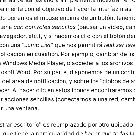
balmente con el objetivo de hacer la interfaz más 
ndo ponemos el mouse encima de un botón, tenemo
ntana
con controles sencillos
(pausar un vídeo, ca
avegador, etc.), y si hacemos clic con el botón d
con una "
Jump List
" que nos permitirá
realizar tar
plicación en cuestión. Por ejemplo, cambiar de lis
 Windows Media Player, o acceder a los archivos
rosoft Word. Por su parte, disponemos de un cont
 del área de notificación, y sobre los "globos de 
cer. Al hacer clic en estos iconos encontraremos
ar acciones sencillas (conectarnos a una red, camb
ir una ventana.
strar escritorio" es reemplazado por otro ubicado 
, que tiene la particularidad de
hacer que todas l