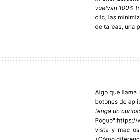
vuelvan 100% t
clic, las minimi
de tareas, una 
Algo que llama l
botones de apli
tenga un curios
Pogue":https:/
vista-y-mac-os
¿Cómo diferenci