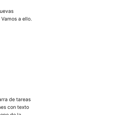
nuevas
 Vamos a ello.
rra de tareas
es con texto
ono de la