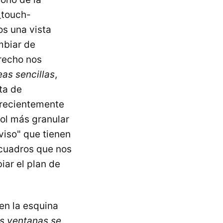
_touch-
s una vista
mbiar de
erecho nos
eas sencillas
,
ta de
 recientemente
rol más granular
aviso" que tienen
 cuadros que nos
iar el plan de
en la esquina
as ventanas se