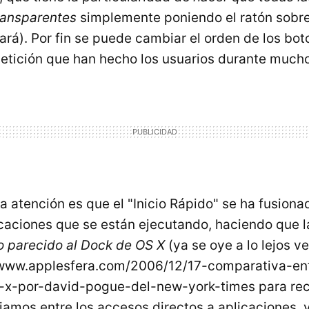
ransparentes
simplemente poniendo el ratón sobre
zará). Por fin se puede cambiar el orden de los bot
petición que han hecho los usuarios durante much
a atención es que el "Inicio Rápido" se ha fusiona
caciones que se están ejecutando, haciendo que 
o parecido al Dock de OS X
(ya se oye a lo lejos v
/www.applesfera.com/2006/12/17-comparativa-en
-x-por-david-pogue-del-new-york-times para recl
amos entre los accesos directos a aplicaciones, 