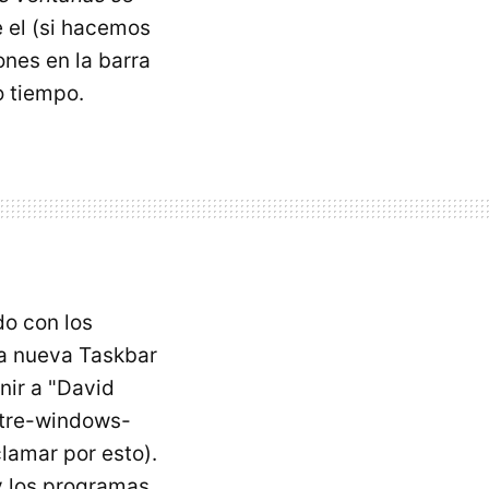
 el (si hacemos
ones en la barra
o tiempo.
do con los
la nueva Taskbar
enir a "David
tre-windows-
amar por esto).
y los programas