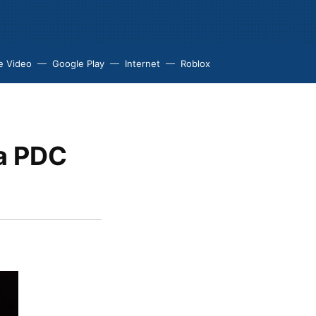
e Video
Google Play
Internet
Roblox
la PDC