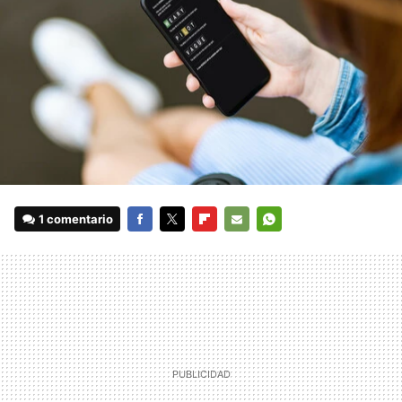
1 comentario
FACEBOOK
TWITTER
FLIPBOARD
E-
WHATSAPP
MAIL