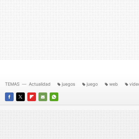
TEMAS
Actualidad
juegos
juego
web
vide
FACEBOOK
TWITTER
FLIPBOARD
E-
WHATSAPP
MAIL