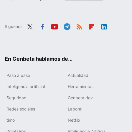
Síguenos
Twit
Fac
You
Tele
RSS
Flip
Link
ter
ebo
tub
gra
boa
edIn
ok
e
m
rd
En Genbeta hablamos de...
Paso a paso
Actualidad
Inteligencia artificial
Herramientas
Seguridad
Genbeta dev
Redes sociales
Laboral
timo
Netflix
WhatsApp
Inteligencia Artificial