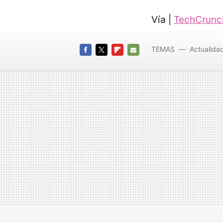
Vía |
TechCrunc
TEMAS
Actualida
FACEBOOK
TWITTER
FLIPBOARD
E-
MAIL