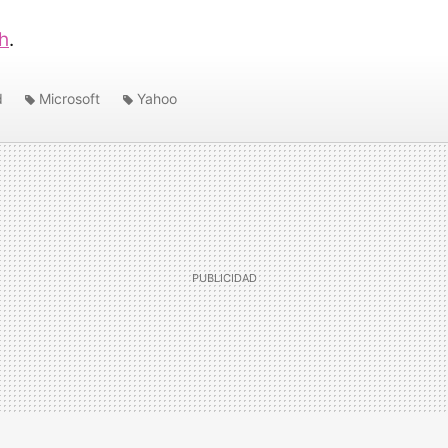
h
.
d
Microsoft
Yahoo