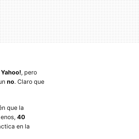
e
Yahoo!
, pero
 un
no
. Claro que
én que la
menos,
40
ctica en la