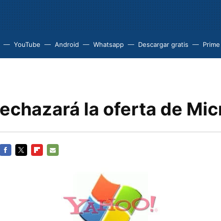
YouTube
Android
Whatsapp
Descargar gratis
Prime
echazará la oferta de Mic
FACEBOOK
TWITTER
FLIPBOARD
E-
MAIL