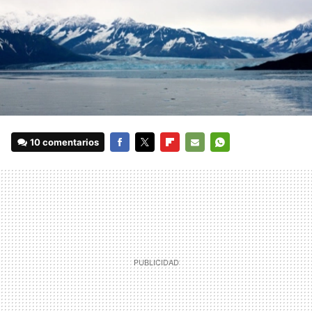
10 comentarios
FACEBOOK
TWITTER
FLIPBOARD
E-
WHATSAPP
MAIL