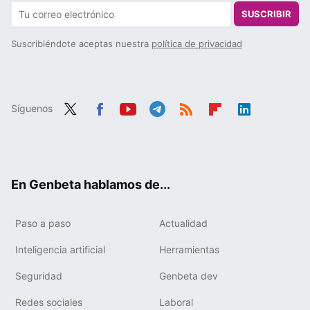
SUSCRIBIR
Suscribiéndote aceptas nuestra
política de privacidad
Síguenos
Twit
Fac
You
Tele
RSS
Flip
Link
ter
ebo
tub
gra
boa
edIn
ok
e
m
rd
En Genbeta hablamos de...
Paso a paso
Actualidad
Inteligencia artificial
Herramientas
Seguridad
Genbeta dev
Redes sociales
Laboral