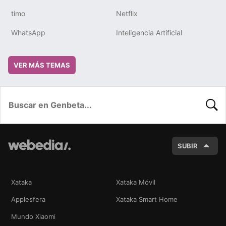
timo
Netflix
WhatsApp
Inteligencia Artificial
VER MÁS TEMAS
BUSC
SUBIR
Xataka
Xataka Móvil
Applesfera
Xataka Smart Home
Mundo Xiaomi