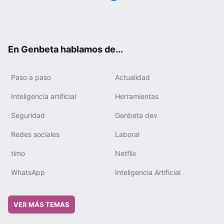
Twit
Fac
You
Tele
RSS
Flip
Link
ter
ebo
tub
gra
boa
edIn
ok
e
m
rd
En Genbeta hablamos de...
Paso a paso
Actualidad
Inteligencia artificial
Herramientas
Seguridad
Genbeta dev
Redes sociales
Laboral
timo
Netflix
WhatsApp
Inteligencia Artificial
VER MÁS TEMAS