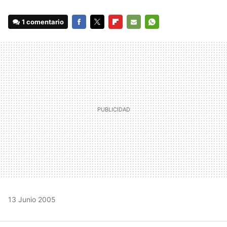
1 comentario
FACEBOOK
TWITTER
FLIPBOARD
E-
WHATSAPP
MAIL
13 Junio 2005