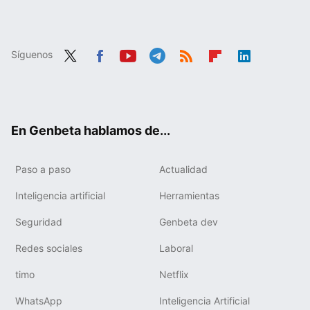
Síguenos
Twit
Fac
You
Tele
RSS
Flip
Link
ter
ebo
tub
gra
boa
edIn
ok
e
m
rd
En Genbeta hablamos de...
Paso a paso
Actualidad
Inteligencia artificial
Herramientas
Seguridad
Genbeta dev
Redes sociales
Laboral
timo
Netflix
WhatsApp
Inteligencia Artificial