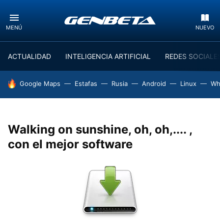
MENÚ
NUEVO
ACTUALIDAD
INTELIGENCIA ARTIFICIAL
REDES SOCIALE
HOY SE HABLA DE
Google Maps
Estafas
Rusia
Android
Linux
Wh
Walking on sunshine, oh, oh,.... ,
con el mejor software