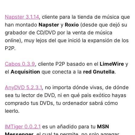
Napster 3.1.14
, cliente para la tienda de música que
han montado
Napster
y
Roxio
(desde que dejó su
grabador de CD/DVD por la venta de música
online), muy lejos del que inició la expansión de los
P2P.
Cabos 0.3.9
, cliente P2P basado en el
LimeWire
y
el
Acquisition
que conecta a la
red Gnutella
.
AnyDVD 5.2.3.1
, no importa dónde vivas, de dónde
sea tu lector de DVD, ni en qué pais exótico hayas
comprado tus DVDs, tu ordenador sabrá cómo
leerlo.
IMTiger 0.0.2.1
es un añadido para tu
MSN
Messenger
, el cual te permite, no solo agregar