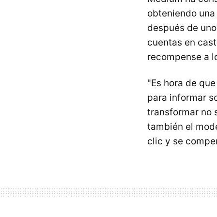
obteniendo una 
después de unos
cuentas en cast
recompense a lo
"Es hora de que
para informar s
transformar no s
también el mode
clic y se compe