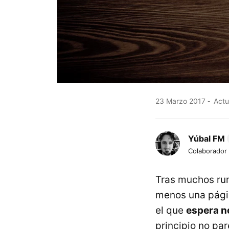
23 Marzo 2017
Actu
Yúbal FM
Colaborador
Tras muchos ru
menos una págin
el que
espera n
principio no par