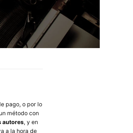
e pago, o por lo
 un método con
s autores
, y en
a a la hora de