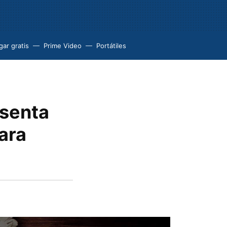
ar gratis
Prime Video
Portátiles
esenta
ara