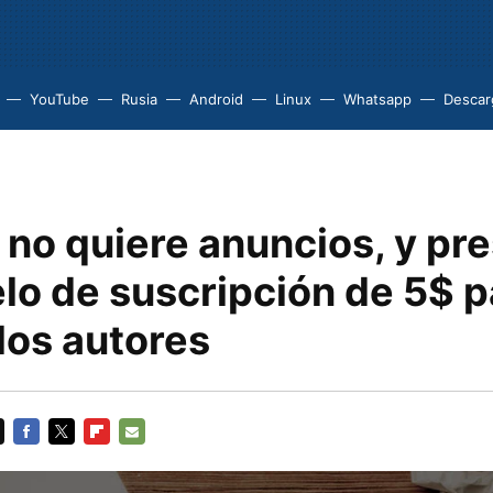
YouTube
Rusia
Android
Linux
Whatsapp
Descarg
no quiere anuncios, y pr
lo de suscripción de 5$ p
los autores
FACEBOOK
TWITTER
FLIPBOARD
E-
MAIL