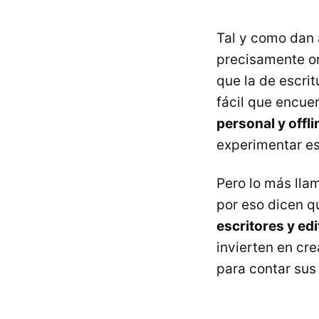
Tal y como dan 
precisamente or
que la de escri
fácil que encue
personal y offli
experimentar est
Pero lo más lla
por eso dicen 
escritores y ed
invierten en cr
para contar sus 