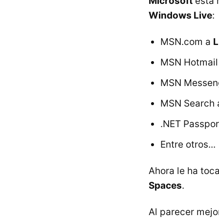
Microsoft
está 
Windows Live
:
MSN.com a
L
MSN Hotmail
MSN Messen
MSN Search
.NET Passpor
Entre otros...
Ahora le ha toc
Spaces
.
Al parecer mejor