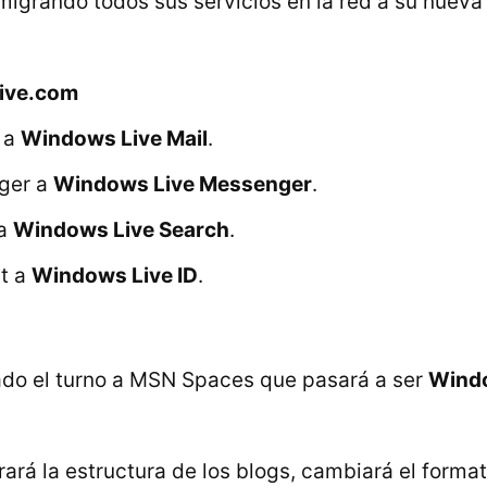
migrando todos sus servicios en la red a su nueva
ive.com
 a
Windows Live Mail
.
ger a
Windows Live Messenger
.
 a
Windows Live Search
.
t a
Windows Live ID
.
ado el turno a MSN Spaces que pasará a ser
Wind
ará la estructura de los blogs, cambiará el format