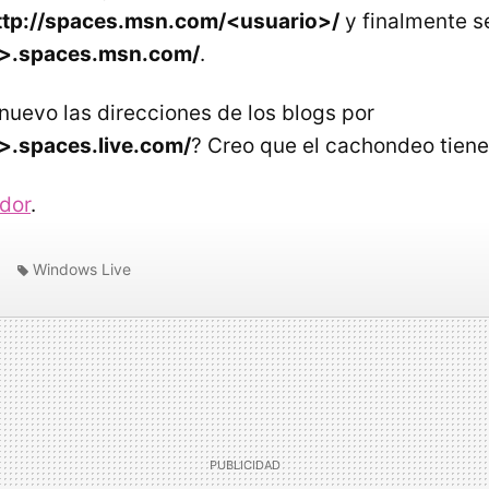
ttp://spaces.msn.com/<usuario>/
y finalmente s
o>.spaces.msn.com/
.
uevo las direcciones de los blogs por
o>.spaces.live.com/
? Creo que el cachondeo tiene s
dor
.
Windows Live