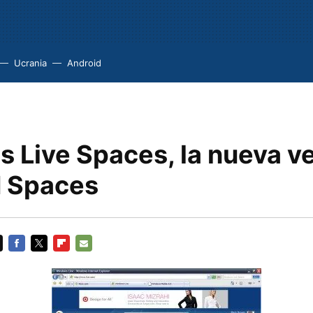
Ucrania
Android
 Live Spaces, la nueva v
 Spaces
FACEBOOK
TWITTER
FLIPBOARD
E-
MAIL