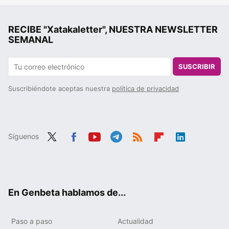
RECIBE "Xatakaletter", NUESTRA NEWSLETTER
SEMANAL
SUSCRIBIR
Suscribiéndote aceptas nuestra
política de privacidad
Síguenos
Twit
Fac
You
Tele
RSS
Flip
Link
ter
ebo
tub
gra
boa
edIn
ok
e
m
rd
En Genbeta hablamos de...
Paso a paso
Actualidad