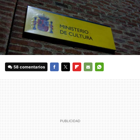
58 comentarios
FACEBOOK
TWITTER
FLIPBOARD
E-
WHATSAPP
MAIL