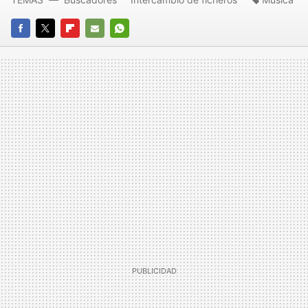
FACEBOOK
TWITTER
FLIPBOARD
E-
WHATSAPP
MAIL