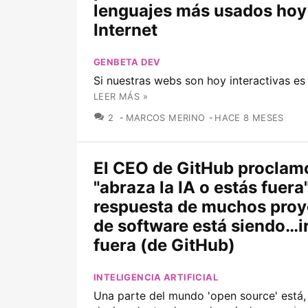
lenguajes más usados hoy
Internet
GENBETA DEV
Si nuestras webs son hoy interactivas es 
LEER MÁS »
COMENTARIOS
2
MARCOS MERINO
HACE 8 MESES
El CEO de GitHub proclam
"abraza la IA o estás fuera"
respuesta de muchos proy
de software está siendo…i
fuera (de GitHub)
INTELIGENCIA ARTIFICIAL
Una parte del mundo 'open source' está