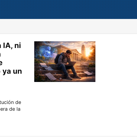
IA, ni
n
e
 ya un
itución de
 era de la