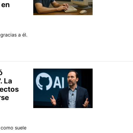
 en
gracias a él.
ó
. La
ectos
rse
, como suele