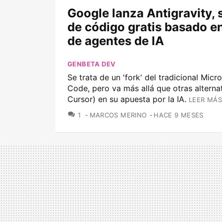
Google lanza Antigravity, 
de código gratis basado en
de agentes de IA
GENBETA DEV
Se trata de un 'fork' del tradicional Micr
Code, pero va más allá que otras altern
Cursor) en su apuesta por la IA.
LEER MÁS
COMENTARIOS
1
MARCOS MERINO
HACE 9 MESES