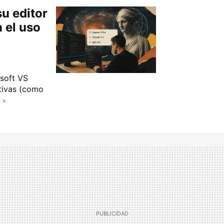
su editor
 el uso
osoft VS
ativas (como
 »