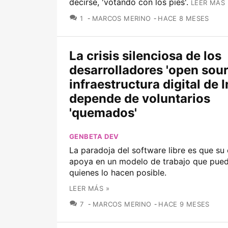
decirse, 'votando con los pies'.
LEER MÁS 
COMENTARIOS
1
MARCOS MERINO
HACE 8 MESES
La crisis silenciosa de los
desarrolladores 'open sourc
infraestructura digital de 
depende de voluntarios
'quemados'
GENBETA DEV
La paradoja del software libre es que su 
apoya en un modelo de trabajo que puede
quienes lo hacen posible.
LEER MÁS »
COMENTARIOS
7
MARCOS MERINO
HACE 9 MESES