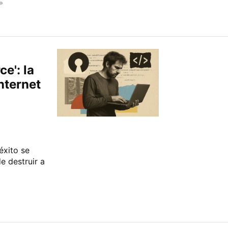
»
e': la
Internet
éxito se
 destruir a