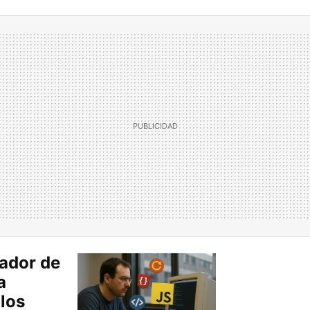
ador de
a
los