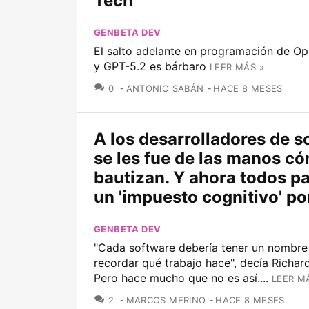
Tech
GENBETA DEV
El salto adelante en programación de Op
y GPT-5.2 es bárbaro
LEER MÁS »
COMENTARIOS
0
ANTONIO SABÁN
HACE 8 MESES
A los desarrolladores de s
se les fue de las manos có
bautizan. Y ahora todos 
un 'impuesto cognitivo' por
GENBETA DEV
"Cada software debería tener un nombre
recordar qué trabajo hace", decía Richar
Pero hace mucho que no es así....
LEER M
COMENTARIOS
2
MARCOS MERINO
HACE 8 MESES