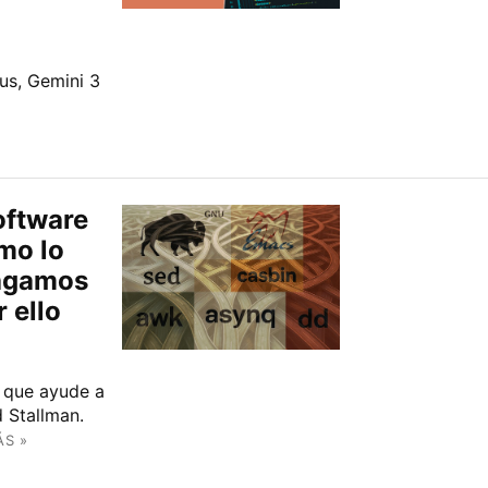
us, Gemini 3
oftware
mo lo
pagamos
 ello
 que ayude a
d Stallman.
ÁS »