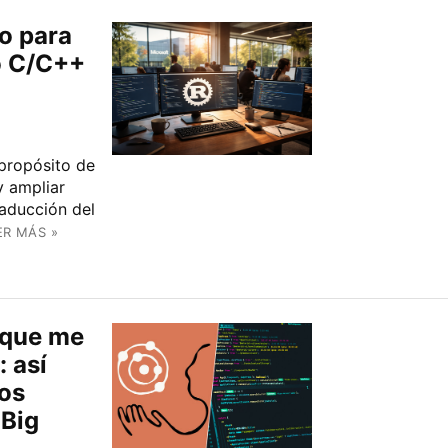
o para
o C/C++
 propósito de
y ampliar
raducción del
ER MÁS »
 que me
: así
mos
 Big