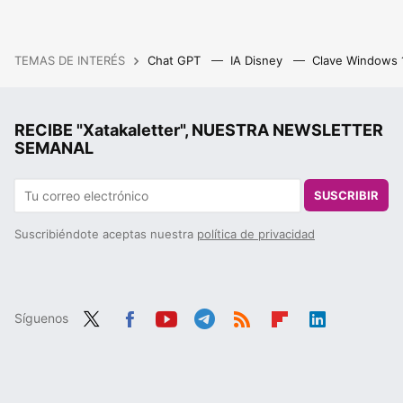
TEMAS DE INTERÉS
Chat GPT
IA Disney
Clave Windows
RECIBE "Xatakaletter", NUESTRA NEWSLETTER
SEMANAL
SUSCRIBIR
Suscribiéndote aceptas nuestra
política de privacidad
Síguenos
Twit
Fac
You
Tele
RSS
Flip
Link
ter
ebo
tub
gra
boa
edIn
ok
e
m
rd