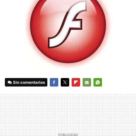
Sin comentarios
FACEBOOK
TWITTER
FLIPBOARD
E-
WHATSAPP
MAIL