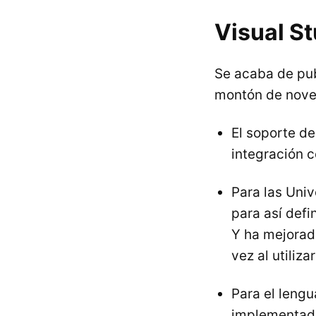
Visual S
Se acaba de pu
montón de nove
El soporte d
integración c
Para las Uni
para así defi
Y ha mejorado
vez al utiliz
Para el leng
implementado