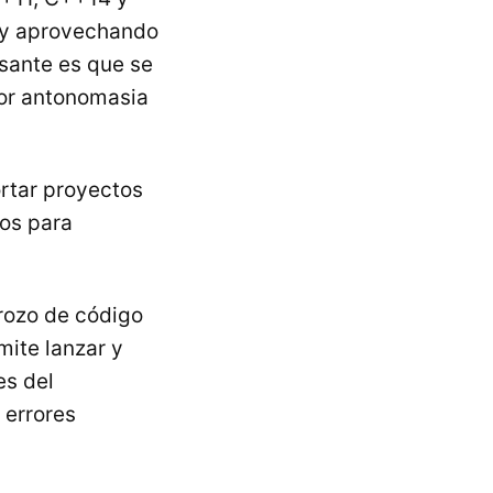
e y aprovechando
esante es que se
por antonomasia
rtar proyectos
tos para
rozo de código
mite lanzar y
es del
 errores