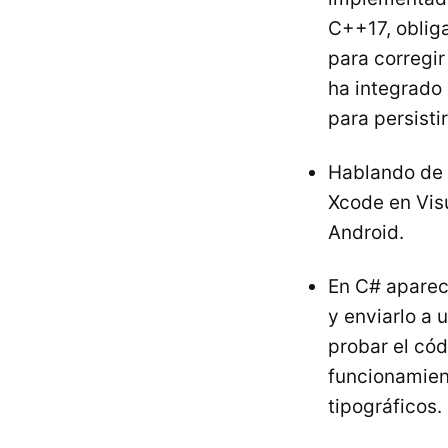
C++17, oblig
para corregir
ha integrado 
para persisti
Hablando de 
Xcode en Visu
Android.
En C# aparec
y enviarlo a 
probar el có
funcionamien
tipográficos.