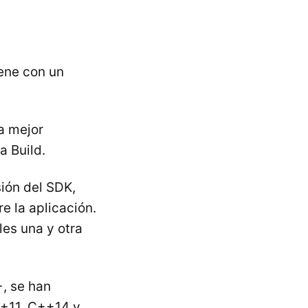
iene con un
a mejor
a Build.
ión del SDK,
e la aplicación.
les una y otra
, se han
++11, C++14 y