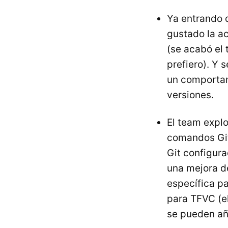
Ya entrando 
gustado la a
(se acabó el 
prefiero). Y 
un comportami
versiones.
El team expl
comandos Git,
Git configura
una mejora de
específica p
para TFVC (el
se pueden aña