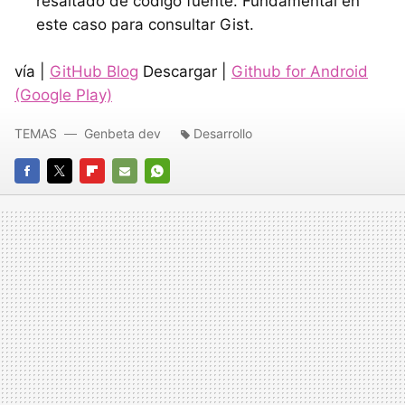
resaltado de código fuente. Fundamental en
este caso para consultar Gist.
vía |
GitHub Blog
Descargar |
Github for Android
(Google Play)
TEMAS
Genbeta dev
Desarrollo
FACEBOOK
TWITTER
FLIPBOARD
E-
WHATSAPP
MAIL