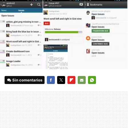
Sin comentarios
FACEBOOK
TWITTER
FLIPBOARD
E-
WHATSAPP
MAIL