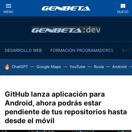
MENÚ
NUEVO
DESARROLLO WEB
FORMACIÓN PROGRAMADORES
BASE
HOY SE HABLA DE
ChatGPT
Google Maps
YouTube
Rusia
Android
GitHub lanza aplicación para
Android, ahora podrás estar
pendiente de tus repositorios hasta
desde el móvil