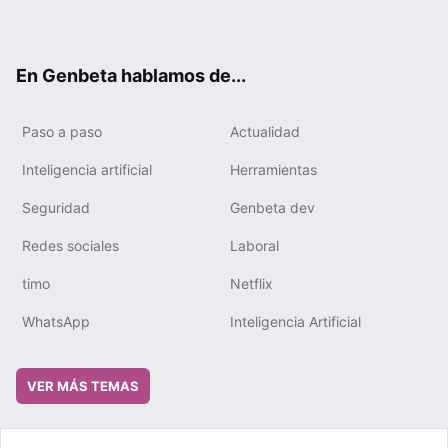
ter
ebo
tub
gra
boa
edIn
ok
e
m
rd
En Genbeta hablamos de...
Paso a paso
Actualidad
Inteligencia artificial
Herramientas
Seguridad
Genbeta dev
Redes sociales
Laboral
timo
Netflix
WhatsApp
Inteligencia Artificial
VER MÁS TEMAS