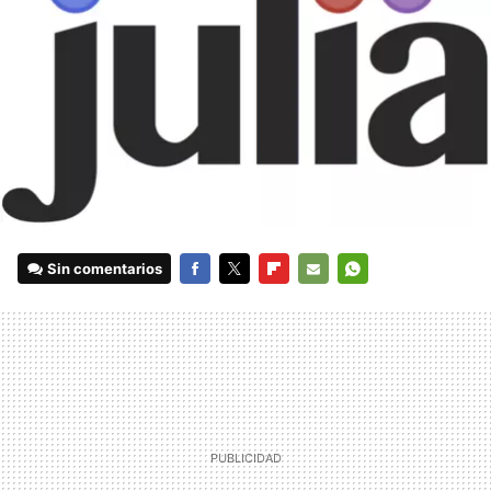
Sin comentarios
FACEBOOK
TWITTER
FLIPBOARD
E-
WHATSAPP
MAIL