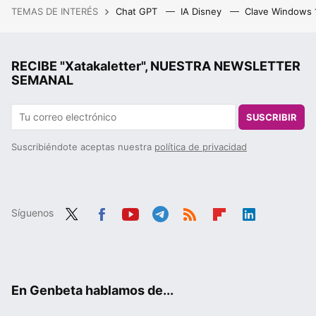
TEMAS DE INTERÉS
Chat GPT
IA Disney
Clave Windows
RECIBE "Xatakaletter", NUESTRA NEWSLETTER
SEMANAL
SUSCRIBIR
Suscribiéndote aceptas nuestra
política de privacidad
Síguenos
Twit
Fac
You
Tele
RSS
Flip
Link
ter
ebo
tub
gra
boa
edIn
ok
e
m
rd
En Genbeta hablamos de...