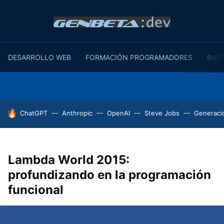
DESARROLLO WEB
FORMACIÓN PROGRAMADORES
BASE
HOY SE HABLA DE
ChatGPT
Anthropic
OpenAI
Steve Jobs
Generaci
Lambda World 2015:
profundizando en la programación
funcional