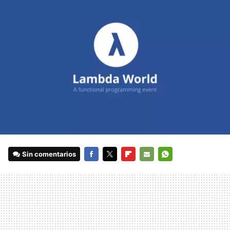
Sin comentarios
FACEBOOK
TWITTER
FLIPBOARD
E-
WHATSAPP
MAIL