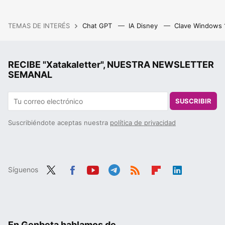
TEMAS DE INTERÉS
Chat GPT
IA Disney
Clave Windows
RECIBE "Xatakaletter", NUESTRA NEWSLETTER
SEMANAL
SUSCRIBIR
Suscribiéndote aceptas nuestra
política de privacidad
Síguenos
Twit
Fac
You
Tele
RSS
Flip
Link
ter
ebo
tub
gra
boa
edIn
ok
e
m
rd
En Genbeta hablamos de...