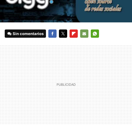
Sin comentarios
FACEBOOK
TWITTER
FLIPBOARD
E-
WHATSAPP
MAIL