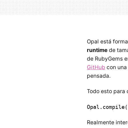
Opal está form
runtime
de tama
de RubyGems en
GitHub
con una 
pensada.
Todo esto para 
Opal.compile(
Realmente inter