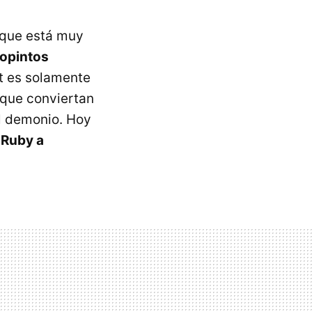
 que está muy
iopintos
t es solamente
 que conviertan
l demonio. Hoy
 Ruby a