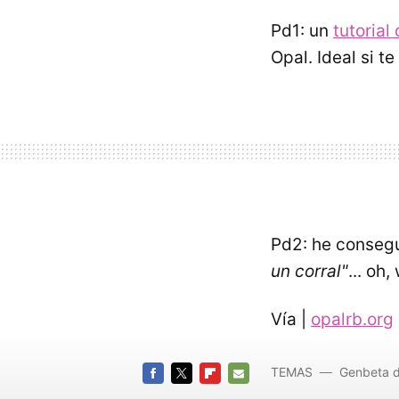
Pd1: un
tutorial
Opal. Ideal si 
Pd2: he consegu
un corral"
... oh,
Vía |
opalrb.org
TEMAS
Genbeta 
FACEBOOK
TWITTER
FLIPBOARD
E-