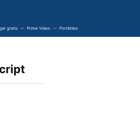
ar gratis
Prime Video
Portátiles
cript