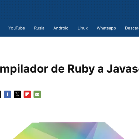
YouTube
Rusia
Android
Linux
Whatsapp
Descarg
ompilador de Ruby a Javas
FACEBOOK
TWITTER
FLIPBOARD
E-
MAIL