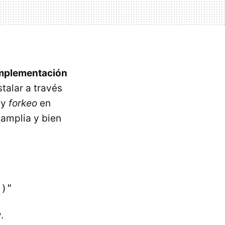
 implementación
talar a través
 y
forkeo
en
amplia y bien
()"
.