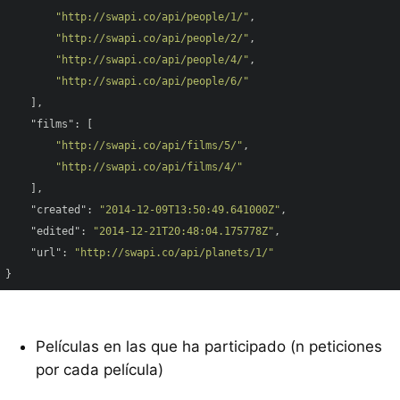
"http://swapi.co/api/people/1/"
, 

"http://swapi.co/api/people/2/"
, 

"http://swapi.co/api/people/4/"
, 

"http://swapi.co/api/people/6/"
    ], 

"films"
: [

"http://swapi.co/api/films/5/"
, 

"http://swapi.co/api/films/4/"
    ], 

"created"
: 
"2014-12-09T13:50:49.641000Z"
, 

"edited"
: 
"2014-12-21T20:48:04.175778Z"
, 

"url"
: 
"http://swapi.co/api/planets/1/"
Películas en las que ha participado (n peticiones
por cada película)