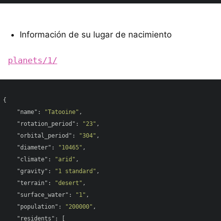
Información de su lugar de nacimiento
planets/1/
{

"name"
: 
"Tatooine"
, 

"rotation_period"
: 
"23"
, 

"orbital_period"
: 
"304"
, 

"diameter"
: 
"10465"
, 

"climate"
: 
"arid"
, 

"gravity"
: 
"1 standard"
, 

"terrain"
: 
"desert"
, 

"surface_water"
: 
"1"
, 

"population"
: 
"200000"
, 

"residents"
: [
