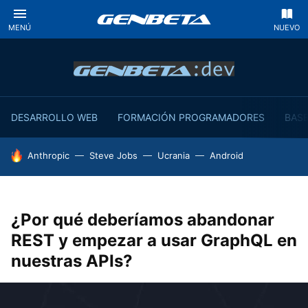
MENÚ
NUEVO
DESARROLLO WEB
FORMACIÓN PROGRAMADORES
BASE
HOY SE HABLA DE
Anthropic
Steve Jobs
Ucrania
Android
¿Por qué deberíamos abandonar
REST y empezar a usar GraphQL en
nuestras APIs?