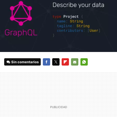
Sin comentarios
FACEBOOK
TWITTER
FLIPBOARD
E-
WHATSAPP
MAIL