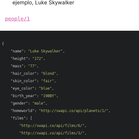
ejemplo, Luke Skywalker
people/1
{

"name"
: 
"Luke Skywalker"
,

"height"
: 
"172"
,

"mass"
: 
"77"
,

"hair_color"
: 
"blond"
,

"skin_color"
: 
"fair"
,

"eye_color"
: 
"blue"
,

"birth_year"
: 
"19BBY"
,

"gender"
: 
"male"
,

"homeworld"
: 
"http://swapi.co/api/planets/1/"
,

"films"
: [

"http://swapi.co/api/films/6/"
,

"http://swapi.co/api/films/3/"
,
