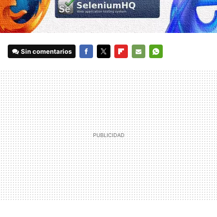
Sin comentarios
FACEBOOK
TWITTER
FLIPBOARD
E-
WHATSAPP
MAIL