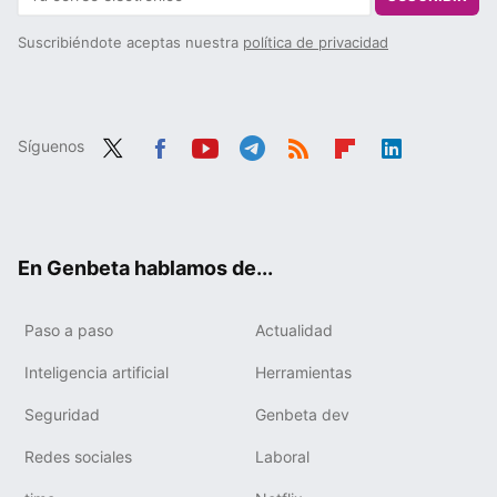
Suscribiéndote aceptas nuestra
política de privacidad
Síguenos
Twit
Fac
You
Tele
RSS
Flip
Link
ter
ebo
tub
gra
boa
edIn
ok
e
m
rd
En Genbeta hablamos de...
Paso a paso
Actualidad
Inteligencia artificial
Herramientas
Seguridad
Genbeta dev
Redes sociales
Laboral