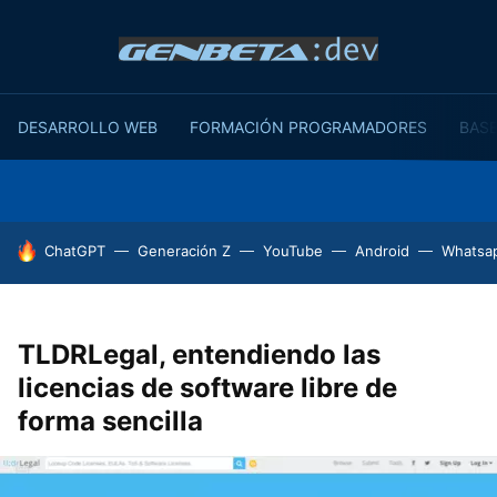
DESARROLLO WEB
FORMACIÓN PROGRAMADORES
BASE
HOY SE HABLA DE
ChatGPT
Generación Z
YouTube
Android
Whatsa
TLDRLegal, entendiendo las
licencias de software libre de
forma sencilla