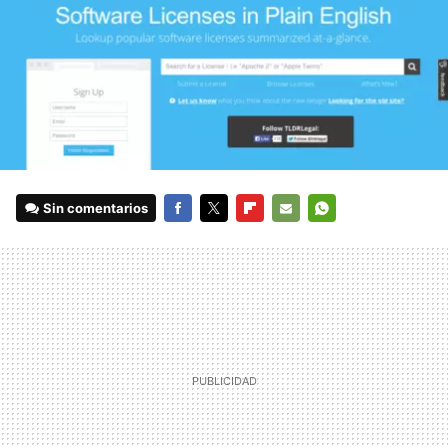
Sin comentarios
FACEBOOK
TWITTER
FLIPBOARD
E-
WHATSAPP
MAIL