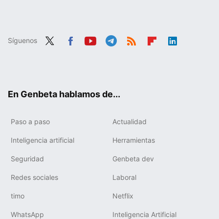
Síguenos
Twit
Fac
You
Tele
RSS
Flip
Link
ter
ebo
tub
gra
boa
edIn
ok
e
m
rd
En Genbeta hablamos de...
Paso a paso
Actualidad
Inteligencia artificial
Herramientas
Seguridad
Genbeta dev
Redes sociales
Laboral
timo
Netflix
WhatsApp
Inteligencia Artificial