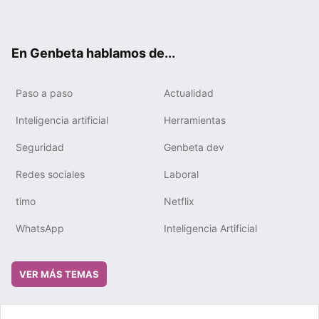
ter
ebo
tub
gra
boa
edIn
ok
e
m
rd
En Genbeta hablamos de...
Paso a paso
Actualidad
Inteligencia artificial
Herramientas
Seguridad
Genbeta dev
Redes sociales
Laboral
timo
Netflix
WhatsApp
Inteligencia Artificial
VER MÁS TEMAS