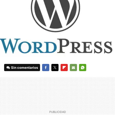
Sin comentarios
FACEBOOK
TWITTER
FLIPBOARD
E-
WHATSAPP
MAIL