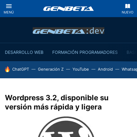
MENÚ
NUEVO
DESARROLLO WEB
FORMACIÓN PROGRAMADORES
BASE
HOY SE HABLA DE
ChatGPT
Generación Z
YouTube
Android
Whatsa
Wordpress 3.2, disponible su
versión más rápida y ligera