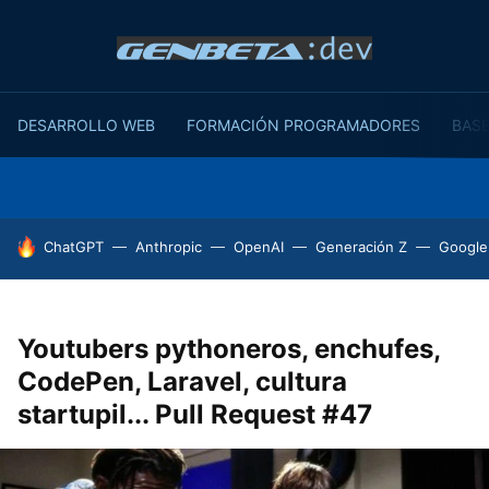
DESARROLLO WEB
FORMACIÓN PROGRAMADORES
BASE
HOY SE HABLA DE
ChatGPT
Anthropic
OpenAI
Generación Z
Google
Youtubers pythoneros, enchufes,
CodePen, Laravel, cultura
startupil... Pull Request #47