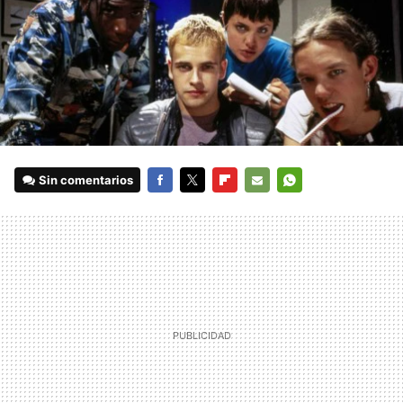
Sin comentarios
FACEBOOK
TWITTER
FLIPBOARD
E-
WHATSAPP
MAIL