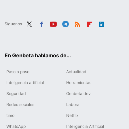
Síguenos
Twit
Fac
You
Tele
RSS
Flip
Link
ter
ebo
tub
gra
boa
edIn
ok
e
m
rd
En Genbeta hablamos de...
Paso a paso
Actualidad
Inteligencia artificial
Herramientas
Seguridad
Genbeta dev
Redes sociales
Laboral
timo
Netflix
WhatsApp
Inteligencia Artificial