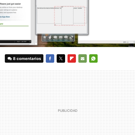
8 comentarios
FACEBOOK
TWITTER
FLIPBOARD
E-
WHATSAPP
MAIL