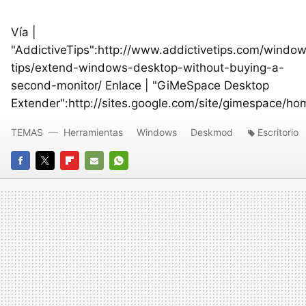
Vía |
"AddictiveTips":http://www.addictivetips.com/windo
tips/extend-windows-desktop-without-buying-a-
second-monitor/ Enlace | "GiMeSpace Desktop
Extender":http://sites.google.com/site/gimespace/ho
TEMAS
Herramientas
Windows
Deskmod
Escritorio
FACEBOOK
TWITTER
FLIPBOARD
E-
WHATSAPP
MAIL