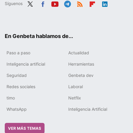
Síguenos
Twit
Fac
You
Tele
RSS
Flip
Link
ter
ebo
tub
gra
boa
edIn
ok
e
m
rd
En Genbeta hablamos de...
Paso a paso
Actualidad
Inteligencia artificial
Herramientas
Seguridad
Genbeta dev
Redes sociales
Laboral
timo
Netflix
WhatsApp
Inteligencia Artificial
VER MÁS TEMAS