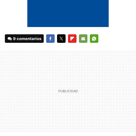
9 comentarios
FACEBOOK
TWITTER
FLIPBOARD
E-
WHATSAPP
MAIL