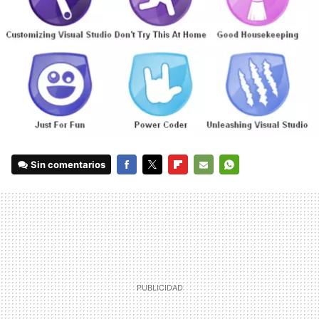
Sin comentarios
FACEBOOK
TWITTER
FLIPBOARD
E-
WHATSAPP
MAIL