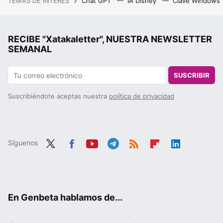
TEMAS DE INTERÉS
Chat GPT
IA Disney
Clave Windows
RECIBE "Xatakaletter", NUESTRA NEWSLETTER
SEMANAL
SUSCRIBIR
Suscribiéndote aceptas nuestra
política de privacidad
Síguenos
Twit
Fac
You
Tele
RSS
Flip
Link
ter
ebo
tub
gra
boa
edIn
ok
e
m
rd
En Genbeta hablamos de...