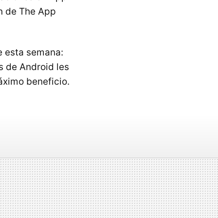
ón de The App
e esta semana:
s de Android les
áximo beneficio.