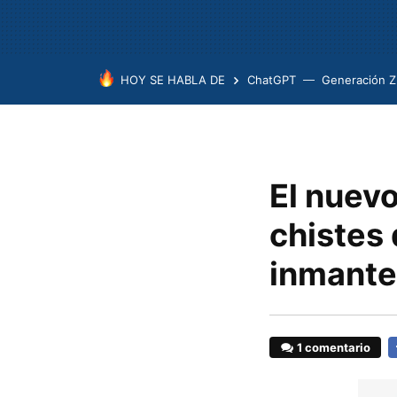
HOY SE HABLA DE
ChatGPT
Generación Z
El nuev
chistes 
inmante
1 comentario
F