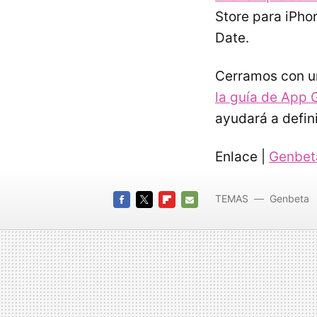
Store para iPho
Date.
Cerramos con u
la guía de App 
ayudará a defin
Enlace |
Genbet
TEMAS
Genbeta
FACEBOOK
TWITTER
FLIPBOARD
E-
MAIL