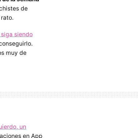
chistes de
rato.
siga siendo
conseguirlo.
os muy de
uierdo, un
caciones en App