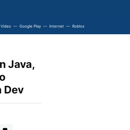
 Video
Google Play
Internet
Roblox
n Java,
go
a Dev