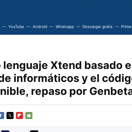
YouTube
Android
Whatsapp
Descargar gratis
Prime
o lenguaje Xtend basado e
de informáticos y el códi
nible, repaso por Genbet
ACEBOOK
TWITTER
FLIPBOARD
E-
MAIL