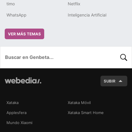
timo
Netflix
WhatsApp
Inteligencia Artificial
VER MÁS TEMAS
BUSC
SUBIR
Xataka
Xataka Móvil
Applesfera
Xataka Smart Home
Mundo Xiaomi