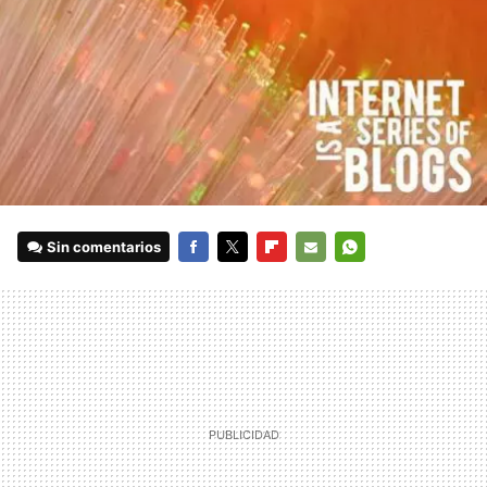
Sin comentarios
FACEBOOK
TWITTER
FLIPBOARD
E-
WHATSAPP
MAIL