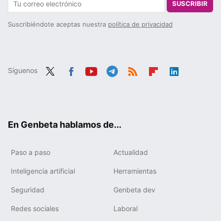
SUSCRIBIR
Suscribiéndote aceptas nuestra
política de privacidad
Síguenos
Twit
Fac
You
Tele
RSS
Flip
Link
ter
ebo
tub
gra
boa
edIn
ok
e
m
rd
En Genbeta hablamos de...
Paso a paso
Actualidad
Inteligencia artificial
Herramientas
Seguridad
Genbeta dev
Redes sociales
Laboral