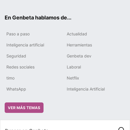
ter
ebo
tub
gra
boa
edIn
ok
e
m
rd
En Genbeta hablamos de...
Paso a paso
Actualidad
Inteligencia artificial
Herramientas
Seguridad
Genbeta dev
Redes sociales
Laboral
timo
Netflix
WhatsApp
Inteligencia Artificial
VER MÁS TEMAS