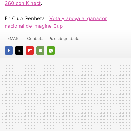
360 con Kinect
.
En Club Genbeta |
Vota y apoya al ganador
nacional de Imagine Cup
TEMAS
Genbeta
club genbeta
FACEBOOK
TWITTER
FLIPBOARD
E-
WHATSAPP
MAIL