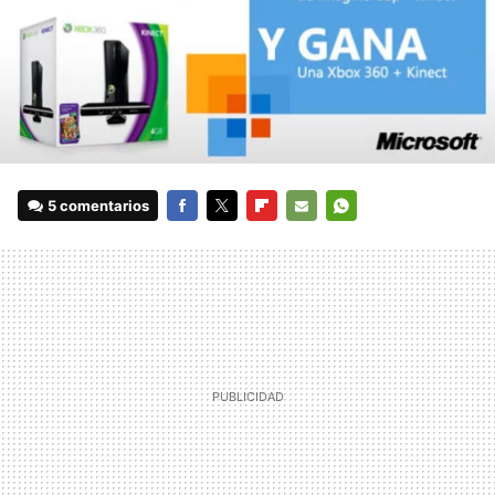
5 comentarios
FACEBOOK
TWITTER
FLIPBOARD
E-
WHATSAPP
MAIL