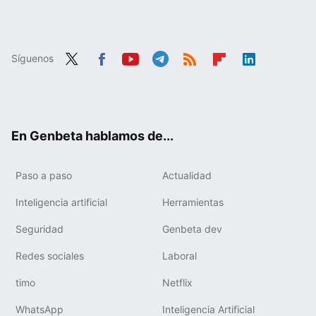
Síguenos
Twit
Fac
You
Tele
RSS
Flip
Link
ter
ebo
tub
gra
boa
edIn
ok
e
m
rd
En Genbeta hablamos de...
Paso a paso
Actualidad
Inteligencia artificial
Herramientas
Seguridad
Genbeta dev
Redes sociales
Laboral
timo
Netflix
WhatsApp
Inteligencia Artificial