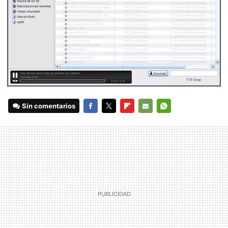
Sin comentarios
FACEBOOK
TWITTER
FLIPBOARD
E-
WHATSAPP
MAIL