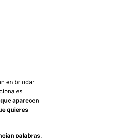
an en brindar
ciona es
 que aparecen
que quieres
ncian palabras
.