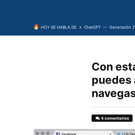
HOY SE HABLA DE
ChatGPT
Generación Z
Con est
puedes 
navegas
4 comentarios