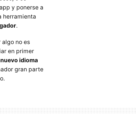
 app y ponerse a
a herramienta
egador
.
 algo no es
iar en primer
n nuevo idioma
enador gran parte
o.