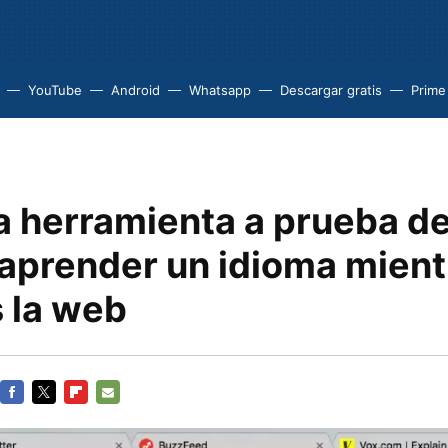
YouTube
Android
Whatsapp
Descargar gratis
Prime
a herramienta a prueba d
aprender un idioma mient
 la web
FACEBOOK
TWITTER
FLIPBOARD
E-
MAIL