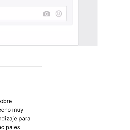
sobre
hecho muy
ndizaje para
ncipales