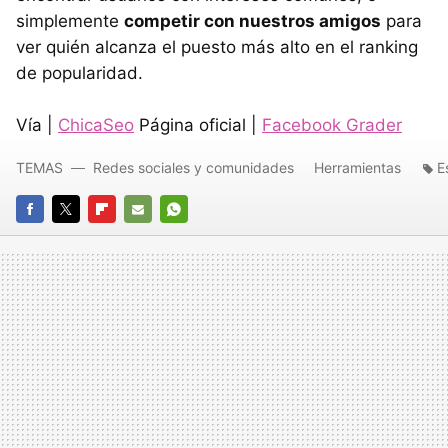
simplemente
competir con nuestros amigos
para
ver quién alcanza el puesto más alto en el ranking
de popularidad.
Vía |
ChicaSeo
Página oficial |
Facebook Grader
TEMAS
Redes sociales y comunidades
Herramientas
E
FACEBOOK
TWITTER
FLIPBOARD
E-
WHATSAPP
MAIL