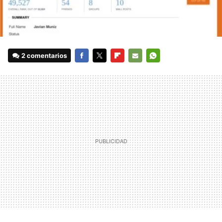
2 comentarios
FACEBOOK
TWITTER
FLIPBOARD
E-
WHATSAPP
MAIL