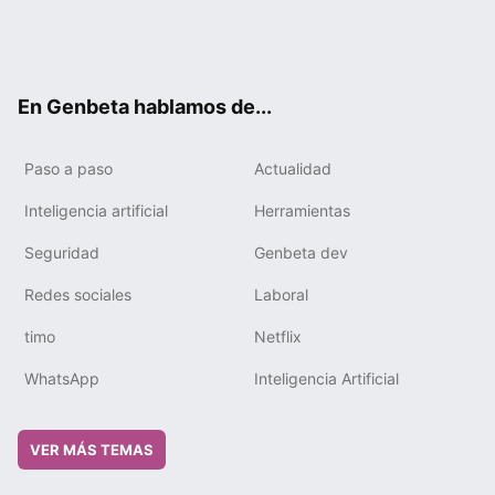
Twit
Fac
You
Tele
RSS
Flip
Link
ter
ebo
tub
gra
boa
edIn
ok
e
m
rd
En Genbeta hablamos de...
Paso a paso
Actualidad
Inteligencia artificial
Herramientas
Seguridad
Genbeta dev
Redes sociales
Laboral
timo
Netflix
WhatsApp
Inteligencia Artificial
VER MÁS TEMAS