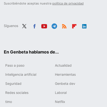
Suscribiéndote aceptas nuestra
política de privacidad
Síguenos
Twit
Fac
You
Tele
RSS
Flip
Link
ter
ebo
tub
gra
boa
edIn
ok
e
m
rd
En Genbeta hablamos de...
Paso a paso
Actualidad
Inteligencia artificial
Herramientas
Seguridad
Genbeta dev
Redes sociales
Laboral
timo
Netflix