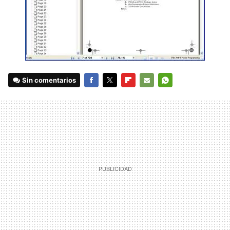
Sin comentarios
FACEBOOK
TWITTER
FLIPBOARD
E-
WHATSAPP
MAIL