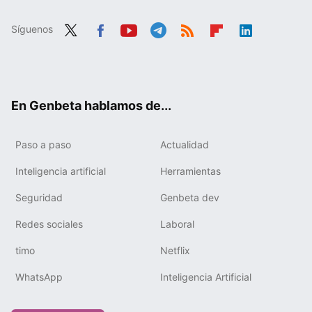
Síguenos
Twit
Fac
You
Tele
RSS
Flip
Link
ter
ebo
tub
gra
boa
edIn
ok
e
m
rd
En Genbeta hablamos de...
Paso a paso
Actualidad
Inteligencia artificial
Herramientas
Seguridad
Genbeta dev
Redes sociales
Laboral
timo
Netflix
WhatsApp
Inteligencia Artificial