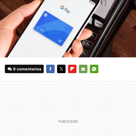
6 comentarios
FACEBOOK
TWITTER
FLIPBOARD
E-
WHATSAPP
MAIL