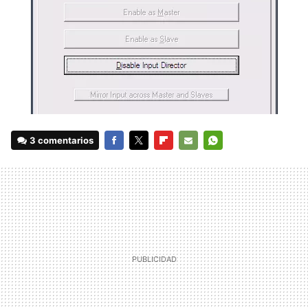
3 comentarios
FACEBOOK
TWITTER
FLIPBOARD
E-
WHATSAPP
MAIL