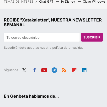
TEMAS DE INTERÉS
Chat GPT
IA Disney
Clave Windows
RECIBE "Xatakaletter", NUESTRA NEWSLETTER
SEMANAL
SUSCRIBIR
Suscribiéndote aceptas nuestra
política de privacidad
Síguenos
Twit
Fac
You
Tele
RSS
Flip
Link
ter
ebo
tub
gra
boa
edIn
ok
e
m
rd
En Genbeta hablamos de...