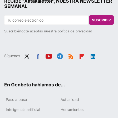
RECIBE "Xatakaletter", NUESTRA NEWSLETTER
SEMANAL
SUSCRIBIR
Suscribiéndote aceptas nuestra
política de privacidad
Síguenos
Twit
Fac
You
Tele
RSS
Flip
Link
ter
ebo
tub
gra
boa
edIn
ok
e
m
rd
En Genbeta hablamos de...
Paso a paso
Actualidad
Inteligencia artificial
Herramientas