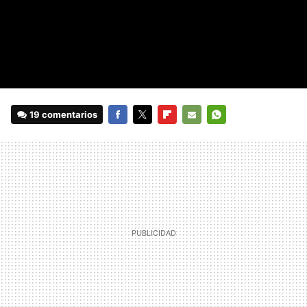
19 comentarios
FACEBOOK
TWITTER
FLIPBOARD
E-
WHATSAPP
MAIL