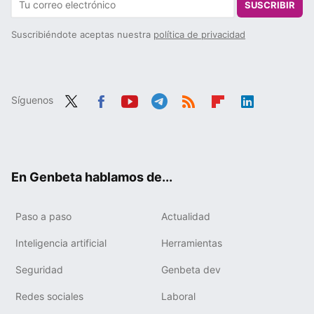
SUSCRIBIR
Suscribiéndote aceptas nuestra
política de privacidad
Síguenos
Twit
Fac
You
Tele
RSS
Flip
Link
ter
ebo
tub
gra
boa
edIn
ok
e
m
rd
En Genbeta hablamos de...
Paso a paso
Actualidad
Inteligencia artificial
Herramientas
Seguridad
Genbeta dev
Redes sociales
Laboral