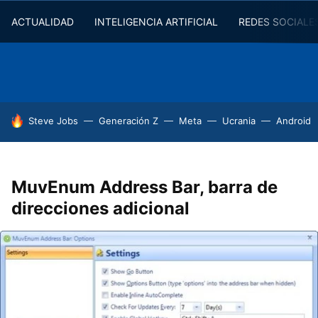
ACTUALIDAD
INTELIGENCIA ARTIFICIAL
REDES SOCIALE
HOY SE HABLA DE
Steve Jobs
Generación Z
Meta
Ucrania
Android
MuvEnum Address Bar, barra de
direcciones adicional