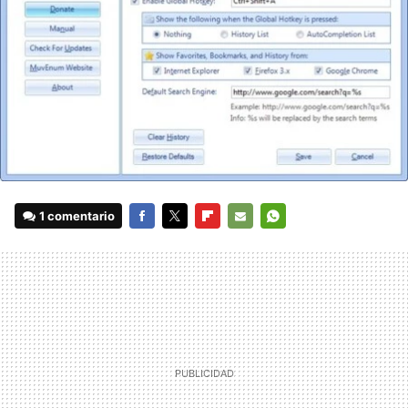
1 comentario
FACEBOOK
TWITTER
FLIPBOARD
E-
WHATSAPP
MAIL