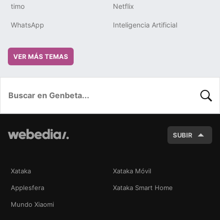
timo
Netflix
WhatsApp
Inteligencia Artificial
VER MÁS TEMAS
BUSC
SUBIR
Xataka
Xataka Móvil
Applesfera
Xataka Smart Home
Mundo Xiaomi