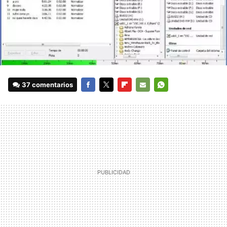
37 comentarios
FACEBOOK
TWITTER
FLIPBOARD
E-
WHATSAPP
MAIL