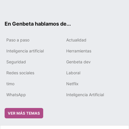
Twit
Fac
You
Tele
RSS
Flip
Link
ter
ebo
tub
gra
boa
edIn
ok
e
m
rd
En Genbeta hablamos de...
Paso a paso
Actualidad
Inteligencia artificial
Herramientas
Seguridad
Genbeta dev
Redes sociales
Laboral
timo
Netflix
WhatsApp
Inteligencia Artificial
VER MÁS TEMAS