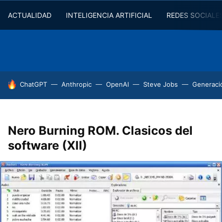
ACTUALIDAD
INTELIGENCIA ARTIFICIAL
REDES SOCIALE
HOY SE HABLA DE
ChatGPT
Anthropic
OpenAI
Steve Jobs
Generaci
Nero Burning ROM. Clasicos del
software (XII)