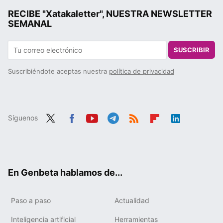
RECIBE "Xatakaletter", NUESTRA NEWSLETTER
SEMANAL
SUSCRIBIR
Suscribiéndote aceptas nuestra
política de privacidad
Síguenos
Twit
Fac
You
Tele
RSS
Flip
Link
ter
ebo
tub
gra
boa
edIn
ok
e
m
rd
En Genbeta hablamos de...
Paso a paso
Actualidad
Inteligencia artificial
Herramientas