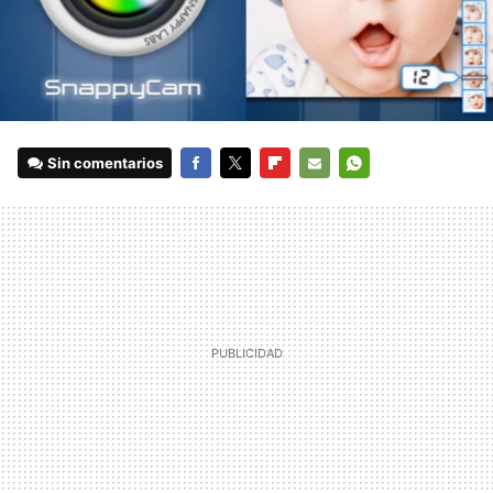
Sin comentarios
FACEBOOK
TWITTER
FLIPBOARD
E-
WHATSAPP
MAIL