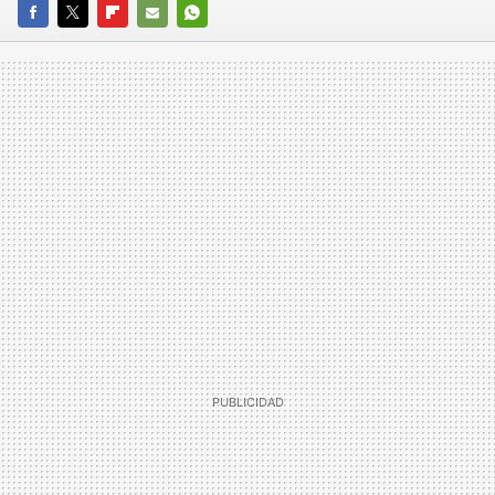
FACEBOOK
TWITTER
FLIPBOARD
E-
WHATSAPP
MAIL