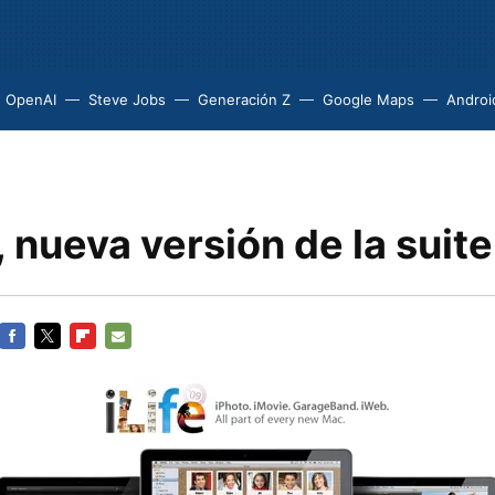
OpenAI
Steve Jobs
Generación Z
Google Maps
Androi
9, nueva versión de la suite
FACEBOOK
TWITTER
FLIPBOARD
E-
MAIL