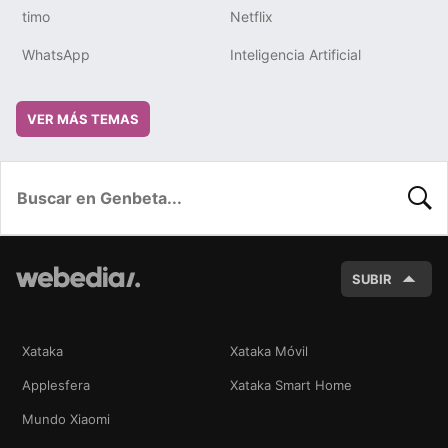
timo
Netflix
WhatsApp
Inteligencia Artificial
VER MÁS TEMAS
BUSC
SUBIR
Xataka
Xataka Móvil
Applesfera
Xataka Smart Home
Mundo Xiaomi