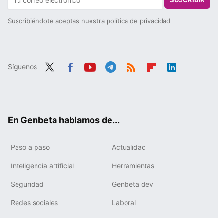
SUSCRIBIR
Suscribiéndote aceptas nuestra
política de privacidad
Síguenos
Twit
Fac
You
Tele
RSS
Flip
Link
ter
ebo
tub
gra
boa
edIn
ok
e
m
rd
En Genbeta hablamos de...
Paso a paso
Actualidad
Inteligencia artificial
Herramientas
Seguridad
Genbeta dev
Redes sociales
Laboral