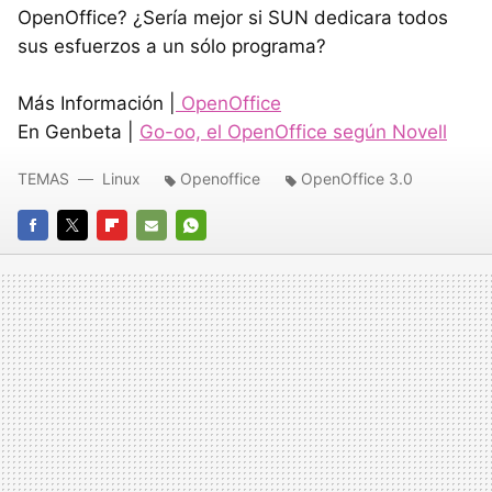
OpenOffice? ¿Sería mejor si
SUN
dedicara todos
sus esfuerzos a un sólo programa?
Más Información |
OpenOffice
En Genbeta |
Go-oo, el OpenOffice según Novell
TEMAS
Linux
Openoffice
OpenOffice 3.0
FACEBOOK
TWITTER
FLIPBOARD
E-
WHATSAPP
MAIL