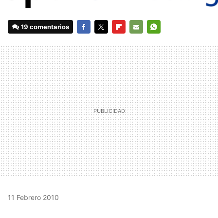
19 comentarios
FACEBOOK
TWITTER
FLIPBOARD
E-
WHATSAPP
MAIL
11 Febrero 2010