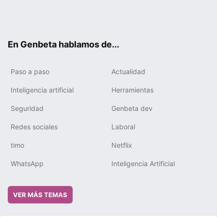
Twit
Fac
You
Tele
RSS
Flip
Link
ter
ebo
tub
gra
boa
edIn
ok
e
m
rd
En Genbeta hablamos de...
Paso a paso
Actualidad
Inteligencia artificial
Herramientas
Seguridad
Genbeta dev
Redes sociales
Laboral
timo
Netflix
WhatsApp
Inteligencia Artificial
VER MÁS TEMAS