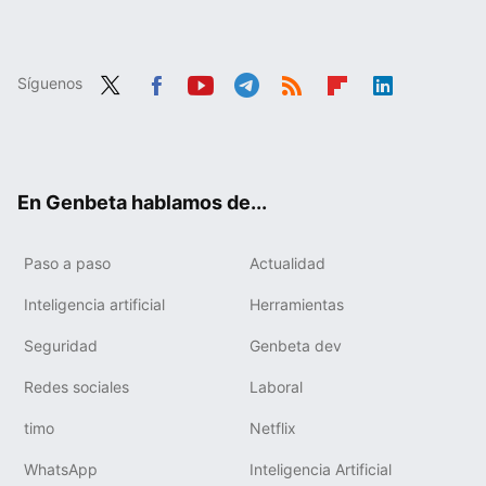
Síguenos
Twit
Fac
You
Tele
RSS
Flip
Link
ter
ebo
tub
gra
boa
edIn
ok
e
m
rd
En Genbeta hablamos de...
Paso a paso
Actualidad
Inteligencia artificial
Herramientas
Seguridad
Genbeta dev
Redes sociales
Laboral
timo
Netflix
WhatsApp
Inteligencia Artificial