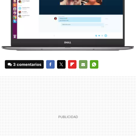
3 comentarios
FACEBOOK
TWITTER
FLIPBOARD
E-
WHATSAPP
MAIL