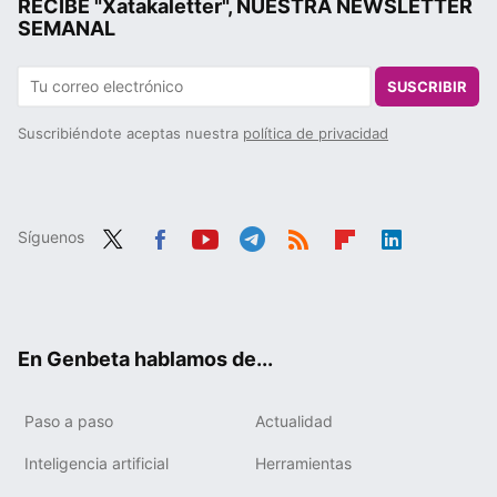
RECIBE "Xatakaletter", NUESTRA NEWSLETTER
SEMANAL
SUSCRIBIR
Suscribiéndote aceptas nuestra
política de privacidad
Síguenos
Twit
Fac
You
Tele
RSS
Flip
Link
ter
ebo
tub
gra
boa
edIn
ok
e
m
rd
En Genbeta hablamos de...
Paso a paso
Actualidad
Inteligencia artificial
Herramientas