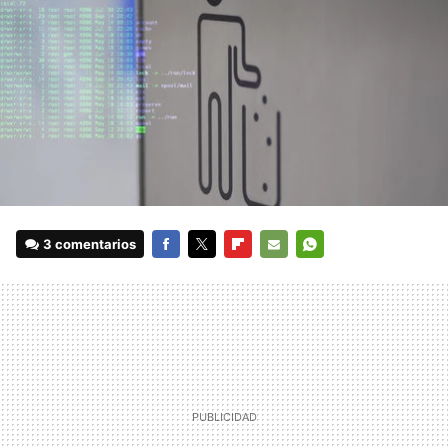
3 comentarios
FACEBOOK
TWITTER
FLIPBOARD
E-
WHATSAPP
MAIL