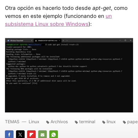
Otra opción es hacerlo todo desde
apt-get
, como
vemos en este ejemplo (funcionando en
un
subsistema Linux sobre Windows
):
TEMAS
Linux
Archivos
terminal
linux
pape