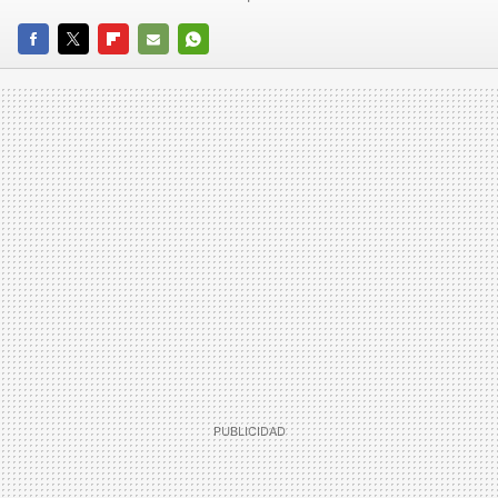
FACEBOOK
TWITTER
FLIPBOARD
E-
WHATSAPP
MAIL