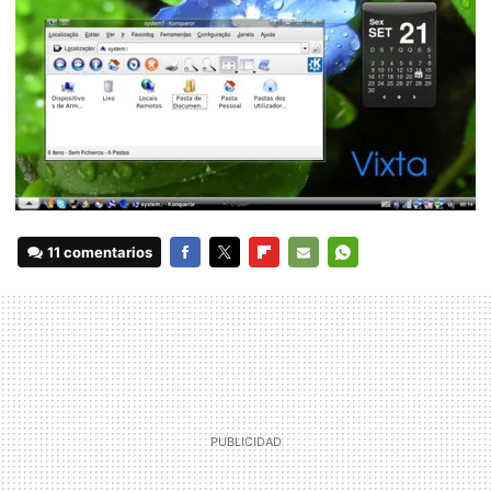
11 comentarios
FACEBOOK
TWITTER
FLIPBOARD
E-
WHATSAPP
MAIL