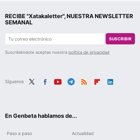
RECIBE "Xatakaletter", NUESTRA NEWSLETTER
SEMANAL
SUSCRIBIR
Suscribiéndote aceptas nuestra
política de privacidad
Síguenos
Twit
Fac
You
Tele
RSS
Flip
Link
ter
ebo
tub
gra
boa
edIn
ok
e
m
rd
En Genbeta hablamos de...
Paso a paso
Actualidad