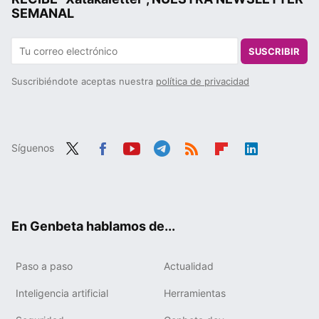
SEMANAL
SUSCRIBIR
Suscribiéndote aceptas nuestra
política de privacidad
Síguenos
Twit
Fac
You
Tele
RSS
Flip
Link
ter
ebo
tub
gra
boa
edIn
ok
e
m
rd
En Genbeta hablamos de...
Paso a paso
Actualidad
Inteligencia artificial
Herramientas