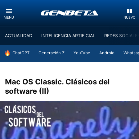
MENÚ
NUEVO
ACTUALIDAD
INTELIGENCIA ARTIFICIAL
REDES SOCIALE
HOY SE HABLA DE
ChatGPT
Generación Z
YouTube
Android
Whatsa
Mac OS Classic. Clásicos del
software (II)