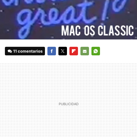
11 comentarios
FACEBOOK
TWITTER
FLIPBOARD
E-
WHATSAPP
MAIL