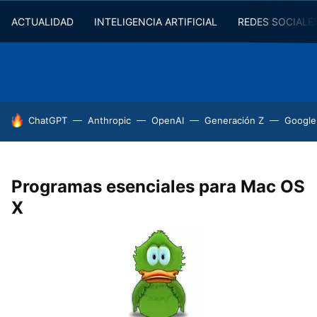
ACTUALIDAD
INTELIGENCIA ARTIFICIAL
REDES SOCIALE
HOY SE HABLA DE
ChatGPT
Anthropic
OpenAI
Generación Z
Google
Programas esenciales para Mac OS
X