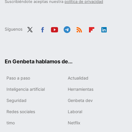
Suscribiéndote aceptas nuestra
política de privacidad
Síguenos
Twit
Fac
You
Tele
RSS
Flip
Link
ter
ebo
tub
gra
boa
edIn
ok
e
m
rd
En Genbeta hablamos de...
Paso a paso
Actualidad
Inteligencia artificial
Herramientas
Seguridad
Genbeta dev
Redes sociales
Laboral
timo
Netflix