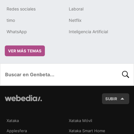
Redes sociales
Laboral
timo
Netflix
WhatsApp
Inteligencia Artificial
VER MÁS TEMAS
BUSC
SUBIR
Xataka
Xataka Móvil
Applesfera
Xataka Smart Home