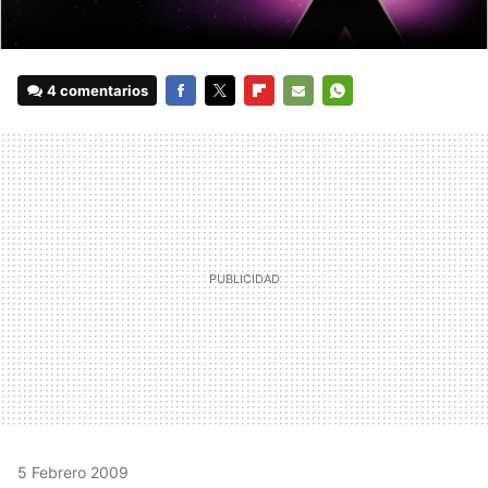
4 comentarios
FACEBOOK
TWITTER
FLIPBOARD
E-
WHATSAPP
MAIL
5 Febrero 2009