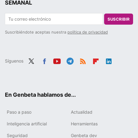
SEMANAL
SUSCRIBIR
Suscribiéndote aceptas nuestra
política de privacidad
Síguenos
Twit
Fac
You
Tele
RSS
Flip
Link
ter
ebo
tub
gra
boa
edIn
ok
e
m
rd
En Genbeta hablamos de...
Paso a paso
Actualidad
Inteligencia artificial
Herramientas
Seguridad
Genbeta dev