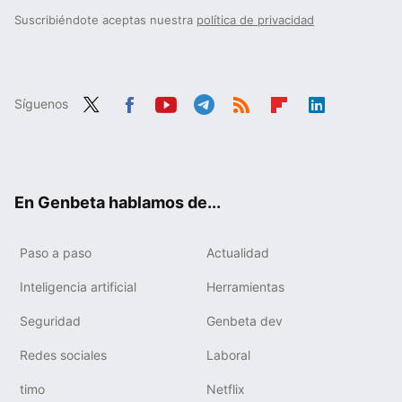
Suscribiéndote aceptas nuestra
política de privacidad
Síguenos
Twit
Fac
You
Tele
RSS
Flip
Link
ter
ebo
tub
gra
boa
edIn
ok
e
m
rd
En Genbeta hablamos de...
Paso a paso
Actualidad
Inteligencia artificial
Herramientas
Seguridad
Genbeta dev
Redes sociales
Laboral
timo
Netflix