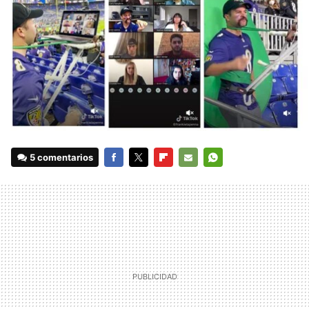
5 comentarios
FACEBOOK
TWITTER
FLIPBOARD
E-
WHATSAPP
MAIL