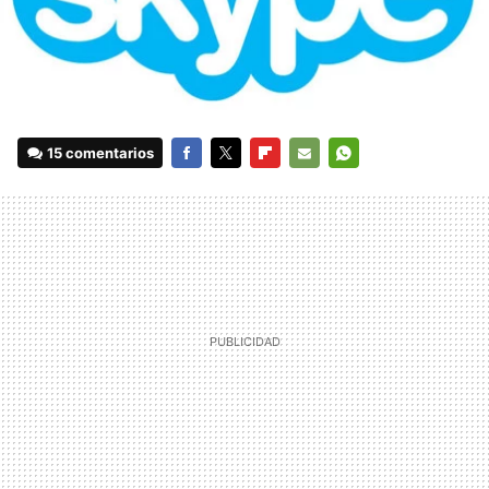
15 comentarios
FACEBOOK
TWITTER
FLIPBOARD
E-
WHATSAPP
MAIL