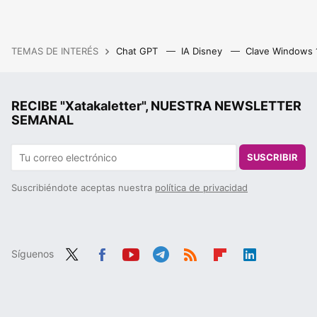
TEMAS DE INTERÉS
Chat GPT
IA Disney
Clave Windows
RECIBE "Xatakaletter", NUESTRA NEWSLETTER
SEMANAL
SUSCRIBIR
Suscribiéndote aceptas nuestra
política de privacidad
Síguenos
Twit
Fac
You
Tele
RSS
Flip
Link
ter
ebo
tub
gra
boa
edIn